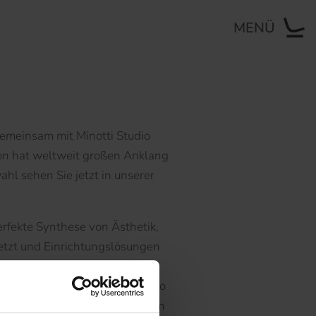
MENÜ
emeinsam mit Minotti Studio
ion hat weltweit großen Anklang
hl sehen Sie jetzt in unserer
perfekte Synthese von Ästhetik,
etzt und Einrichtungslösungen
terschiedlichen kulturellen
i, Nendo, Marcio Kogan / studio
istophe Delcourt – umfasst, um