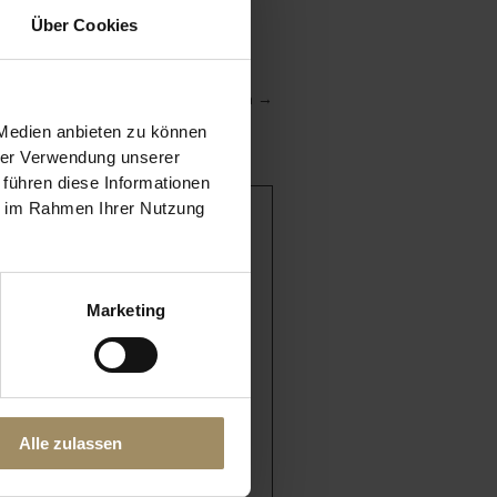
i“ entstehen zu lassen.
Über Cookies
Weitere Inspirationen
→
 Medien anbieten zu können
hrer Verwendung unserer
 führen diese Informationen
ie im Rahmen Ihrer Nutzung
MEHR?
n Trends zu Interior Design,
Marketing
uktvorstellungen und
 Events & Aktionen!
Alle zulassen