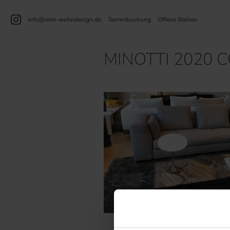
info@reim-wohndesign.de
Terminbuchung
Offene Stellen
MINOTTI 2020 