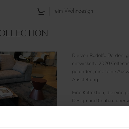
COLLECTION
Die von Rodolfo Dordoni g
entwickelte 2020 Collect
gefunden, eine feine Auswa
Ausstellung.
Eine Kollektion, die eine 
Design und Couture übers
namhafter Designer mit un
Matrizen – Rodolfo Dordon
mk27, GamFratesi und Chr