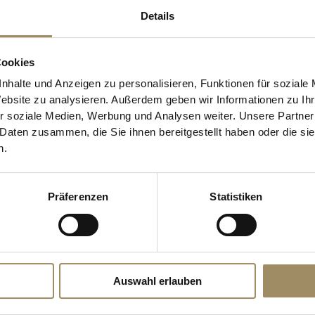
ein wahres „Projekt Minott
Details
Cookies
nhalte und Anzeigen zu personalisieren, Funktionen für soziale
Website zu analysieren. Außerdem geben wir Informationen zu I
r soziale Medien, Werbung und Analysen weiter. Unsere Partner
 Daten zusammen, die Sie ihnen bereitgestellt haben oder die s
ECKT?
SIE WOLLEN 
n.
 doch selbst ein Bild
Erhalten Sie die neueste
Präferenzen
Statistiken
 gerne stehen wir Ihnen
außergewöhnliche Prod
ungstermin zur
Einladungen zu unseren
E-Mail-Adresse
*
NS
Auswahl erlauben