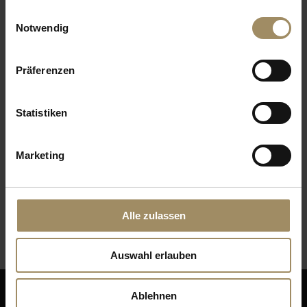
gesammelt haben.
Einwilligungsauswahl
Notwendig
Paola Lenti
RIVA 1920 Cambusa Wine
Präferenzen
Statistiken
Marketing
Alle zulassen
Zeitraum Stuhlgruppe
Nonoto
Auswahl erlauben
Kontakt
Ablehnen
Impressum