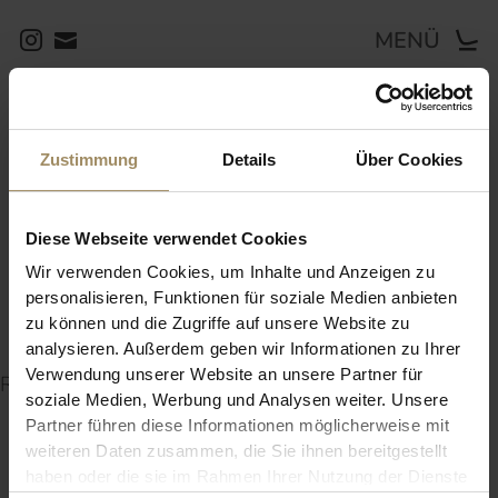
MENÜ
Rücken direkt per Hand auf das Gestell geflochten, Sitz nicht
abnehmbar, Gestell aus rostfreiem Stahl.
Zustimmung
Details
Über Cookies
Geflecht aus Rope, Sitz aus Stoff Brio, Rückenkissen aus Stoff
Brio
Diese Webseite verwendet Cookies
700
Wir verwenden Cookies, um Inhalte und Anzeigen zu
personalisieren, Funktionen für soziale Medien anbieten
zu können und die Zugriffe auf unsere Website zu
2357
analysieren. Außerdem geben wir Informationen zu Ihrer
Verwendung unserer Website an unsere Partner für
RELATED POSTS:
soziale Medien, Werbung und Analysen weiter. Unsere
Partner führen diese Informationen möglicherweise mit
weiteren Daten zusammen, die Sie ihnen bereitgestellt
haben oder die sie im Rahmen Ihrer Nutzung der Dienste