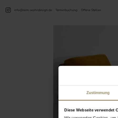
info@reim-wohndesign.de
Terminbuchung
Offene Stellen
Zustimmung
Diese Webseite verwendet 
PRIVATWOH
Wir verwenden Cookies, um I